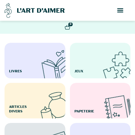
0
LIVRES
JEUX
ARTICLES
DIVERS
PAPETERIE