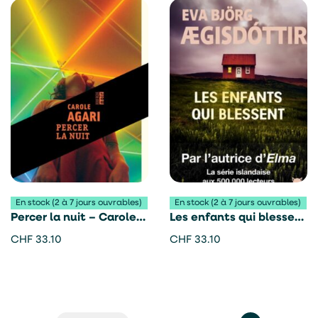
En stock (2 à 7 jours ouvrables)
En stock (2 à 7 jours ouvrables)
Percer la nuit – Carole
Les enfants qui blessent
Agari
– Eva Björg Ægisdóttir
CHF
33.10
CHF
33.10